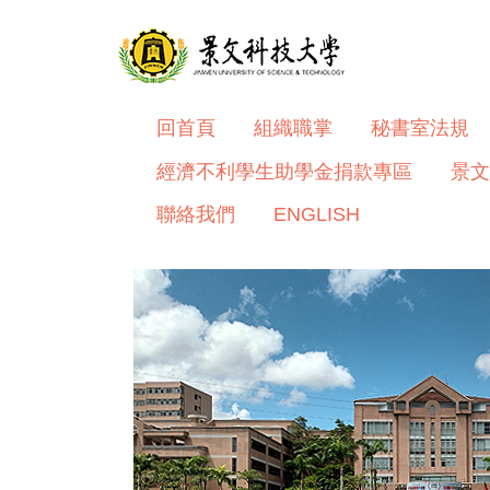
跳
到
主
要
內
回首頁
組織職掌
秘書室法規
容
經濟不利學生助學金捐款專區
景文
區
聯絡我們
ENGLISH