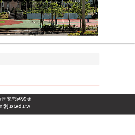
店區安忠路99號
n@just.edu.tw