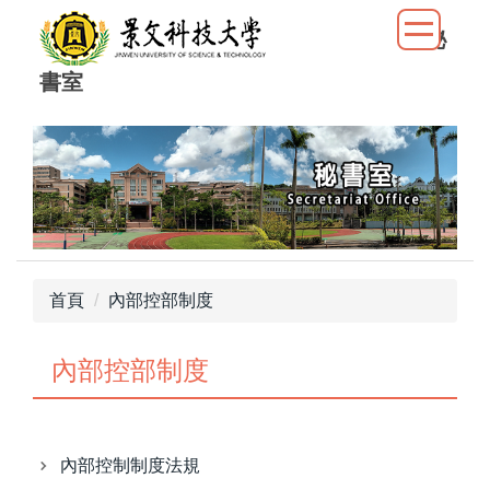
跳
秘
到
主
書室
要
內
容
區
首頁
內部控部制度
內部控部制度
內部控制制度法規