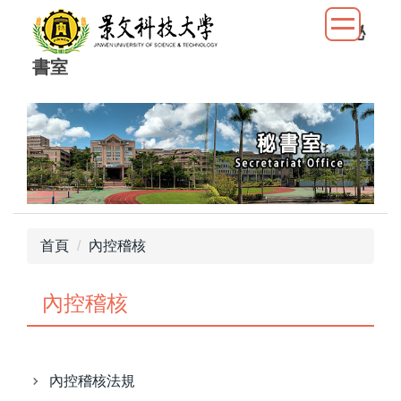
跳
秘
到
主
書室
要
內
容
區
首頁
內控稽核
內控稽核
內控稽核法規