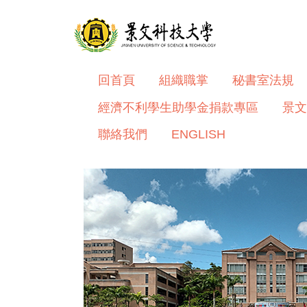
跳
到
主
要
內
回首頁
組織職掌
秘書室法規
容
經濟不利學生助學金捐款專區
景文
區
聯絡我們
ENGLISH