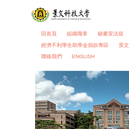
跳
到
主
要
內
回首頁
組織職掌
秘書室法規
容
經濟不利學生助學金捐款專區
景文
區
聯絡我們
ENGLISH