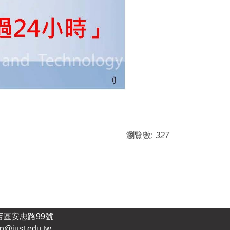
瀏覽數:
327
店區安忠路99號
n@just.edu.tw